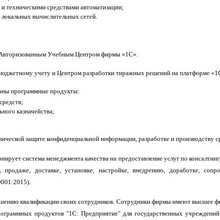
 и техническими средствами автоматизации;
 локальных вычислительных сетей.
 Авторизованным Учебным Центром фирмы «1С».
бюджетному учету и Центром разработки тиражных решений на платформе «1
таны программные продукты:
средств;
ного казначейства;
нической защите конфиденциальной информации, разработке и производству 
ирует система менеджмента качества на предоставление услуг по консалтинг
продаже, доставке, установке, настройке, внедрению, доработке, сопр
001:2015).
шению квалификации своих сотрудников. Сотрудники фирмы имеют высшее фин
ограммных продуктов "1С: Предприятие" для государственных учреждений