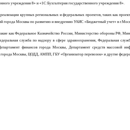
енного учреждения 8» и «1С:Бухгалтерия государственного учреждения 8».
реализации крупных региональных и федеральных проектов, таких как проек
й города Москвы по развитию и внедрению УАИС «Бюджетный учет» в г.Москв
такие как Федеральное Казначейство России, Министерство обороны РФ, Мин
едеральная служба по надзору в сфере здравоохранения, Федеральная служб
епартамент финансов города Москвы, Департамент средств массовой ин
города Москвы, ЦОДД, АМПП, ГБУ «Организатор перевозок» и другие федера