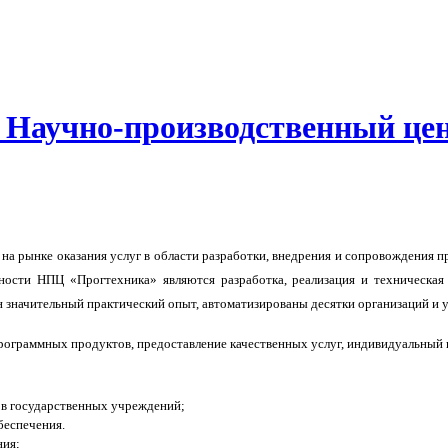
аучно-производственный цен
на рынке оказания услуг в области разработки, внедрения и сопровождения 
ьности НПЦ «Прогтехника» являются разработка, реализация и техническа
ен значительный практический опыт, автоматизированы десятки организаций и 
программных продуктов, предоставление качественных услуг, индивидуальный 
ов государственных учреждений;
беспечения.
ния;