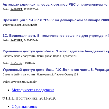
Автоматизация финансовых органов РБС с применением ко
Файл:
file26.PPT
, 1216512Байт
Презентация "РБС 8" и "ВЧ 8" на декабрьском семинаре 2009 
Файл:
file25.ppt
, 356864Байт
1С: Воинская часть 8 - комплексное решение для учрежден
Файл:
file27.PPT
, 343040Байт
Удаленный доступ демо-базы "Распорядитель бюждетных ср
Скачать файл и запустить. Логин-guest. Пароль-Qwerty123
Файл:
1cv8s.zip
, 1254Байт
Удаленный доступ демо-базы "1С:Воинская часть 8. Редакци
Скачать файл и запустить. Логин-guest1. Пароль-Qwerty123
Файл:
1cv8Vch.zip
, 523Байт
Методическая поддержка
© НПЦ Прогтехника, 2013-2026
Обратная связь